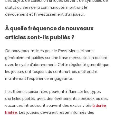
Les objets de collection uniques servent de symboles de
statut au sein de la communauté, montrant le
dévouement et l’investissement d’un joueur.
À quelle fréquence de nouveaux
articles sont-ils publiés ?
De nouveaux articles pour le Pass Mensuel sont
généralement publiés sur une base mensuelle, en accord
avec le cycle d’abonnement. Cette régularité garantit que
les joueurs ont toujours du contenu frais à attendre,
maintenant l’expérience engageante.
Les thèmes saisonniers peuvent influencer les types
d’articles publiés, avec des événements spéciaux ou des
vacances introduisant souvent des exclusivités
à durée
limitée
. Les joueurs devraient rester informés des