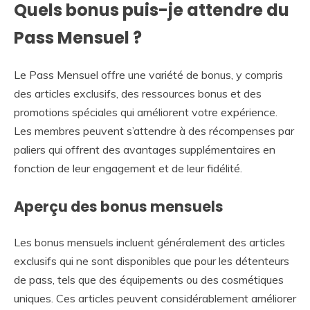
Quels bonus puis-je attendre du
Pass Mensuel ?
Le Pass Mensuel offre une variété de bonus, y compris
des articles exclusifs, des ressources bonus et des
promotions spéciales qui améliorent votre expérience.
Les membres peuvent s’attendre à des récompenses par
paliers qui offrent des avantages supplémentaires en
fonction de leur engagement et de leur fidélité.
Aperçu des bonus mensuels
Les bonus mensuels incluent généralement des articles
exclusifs qui ne sont disponibles que pour les détenteurs
de pass, tels que des équipements ou des cosmétiques
uniques. Ces articles peuvent considérablement améliorer