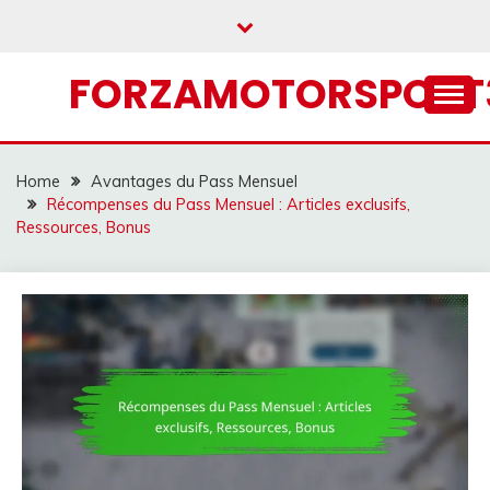
Skip
to
content
FORZAMOTORSPORT3
Home
Avantages du Pass Mensuel
Récompenses du Pass Mensuel : Articles exclusifs,
Ressources, Bonus