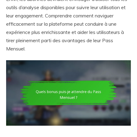
outils d’analyse disponibles pour suivre leur utilisation et
leur engagement. Comprendre comment naviguer
efficacement sur la plateforme peut conduire à une
expérience plus enrichissante et aider les utilisateurs à
tirer pleinement parti des avantages de leur Pass
Mensuel.