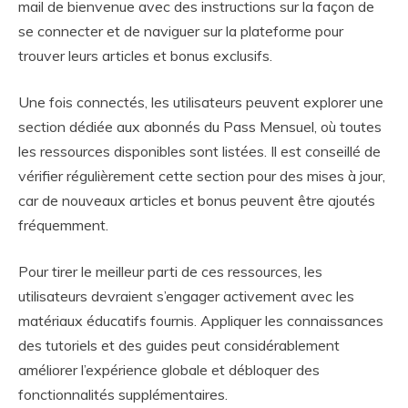
mail de bienvenue avec des instructions sur la façon de
se connecter et de naviguer sur la plateforme pour
trouver leurs articles et bonus exclusifs.
Une fois connectés, les utilisateurs peuvent explorer une
section dédiée aux abonnés du Pass Mensuel, où toutes
les ressources disponibles sont listées. Il est conseillé de
vérifier régulièrement cette section pour des mises à jour,
car de nouveaux articles et bonus peuvent être ajoutés
fréquemment.
Pour tirer le meilleur parti de ces ressources, les
utilisateurs devraient s’engager activement avec les
matériaux éducatifs fournis. Appliquer les connaissances
des tutoriels et des guides peut considérablement
améliorer l’expérience globale et débloquer des
fonctionnalités supplémentaires.