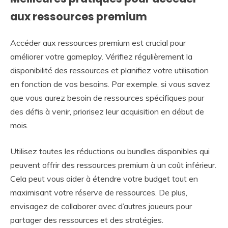
aux ressources premium
Accéder aux ressources premium est crucial pour
améliorer votre gameplay. Vérifiez régulièrement la
disponibilité des ressources et planifiez votre utilisation
en fonction de vos besoins. Par exemple, si vous savez
que vous aurez besoin de ressources spécifiques pour
des défis à venir, priorisez leur acquisition en début de
mois.
Utilisez toutes les réductions ou bundles disponibles qui
peuvent offrir des ressources premium à un coût inférieur.
Cela peut vous aider à étendre votre budget tout en
maximisant votre réserve de ressources. De plus,
envisagez de collaborer avec d’autres joueurs pour
partager des ressources et des stratégies.