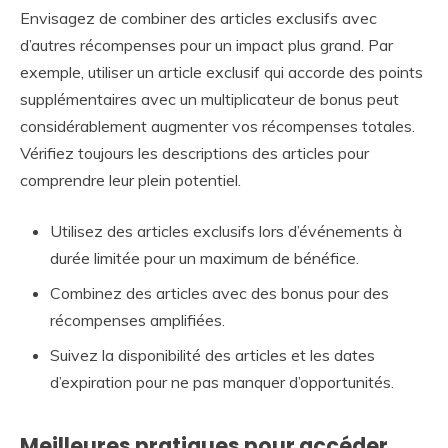
Envisagez de combiner des articles exclusifs avec
d’autres récompenses pour un impact plus grand. Par
exemple, utiliser un article exclusif qui accorde des points
supplémentaires avec un multiplicateur de bonus peut
considérablement augmenter vos récompenses totales.
Vérifiez toujours les descriptions des articles pour
comprendre leur plein potentiel.
Utilisez des articles exclusifs lors d’événements à
durée limitée pour un maximum de bénéfice.
Combinez des articles avec des bonus pour des
récompenses amplifiées.
Suivez la disponibilité des articles et les dates
d’expiration pour ne pas manquer d’opportunités.
Meilleures pratiques pour accéder