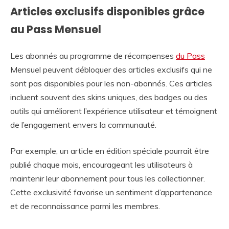
Articles exclusifs disponibles grâce
au Pass Mensuel
Les abonnés au programme de récompenses
du Pass
Mensuel peuvent débloquer des articles exclusifs qui ne
sont pas disponibles pour les non-abonnés. Ces articles
incluent souvent des skins uniques, des badges ou des
outils qui améliorent l’expérience utilisateur et témoignent
de l’engagement envers la communauté.
Par exemple, un article en édition spéciale pourrait être
publié chaque mois, encourageant les utilisateurs à
maintenir leur abonnement pour tous les collectionner.
Cette exclusivité favorise un sentiment d’appartenance
et de reconnaissance parmi les membres.