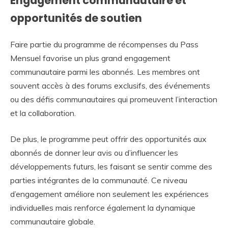
Engagement communautaire et
opportunités de soutien
Faire partie du programme de récompenses du Pass
Mensuel favorise un plus grand engagement
communautaire parmi les abonnés. Les membres ont
souvent accès à des forums exclusifs, des événements
ou des défis communautaires qui promeuvent l’interaction
et la collaboration.
De plus, le programme peut offrir des opportunités aux
abonnés de donner leur avis ou d’influencer les
développements futurs, les faisant se sentir comme des
parties intégrantes de la communauté. Ce niveau
d’engagement améliore non seulement les expériences
individuelles mais renforce également la dynamique
communautaire globale.