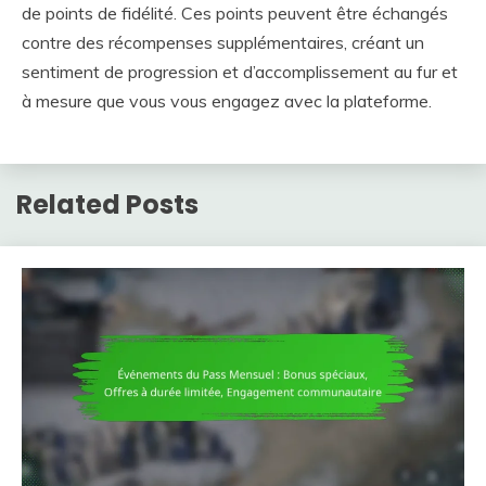
de points de fidélité. Ces points peuvent être échangés
contre des récompenses supplémentaires, créant un
sentiment de progression et d’accomplissement au fur et
à mesure que vous vous engagez avec la plateforme.
Related Posts