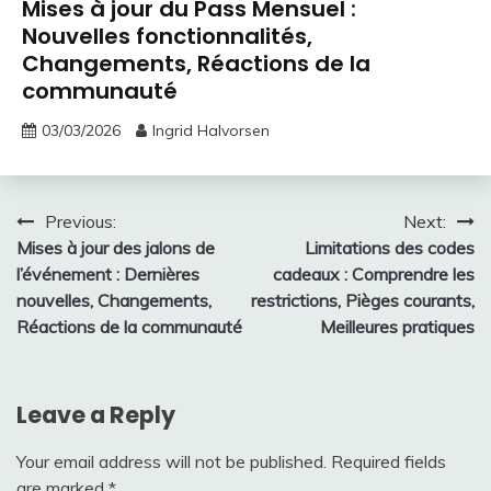
Mises à jour du Pass Mensuel :
Nouvelles fonctionnalités,
Changements, Réactions de la
communauté
03/03/2026
Ingrid Halvorsen
Post
Previous:
Next:
Mises à jour des jalons de
Limitations des codes
navigation
l’événement : Dernières
cadeaux : Comprendre les
nouvelles, Changements,
restrictions, Pièges courants,
Réactions de la communauté
Meilleures pratiques
Leave a Reply
Your email address will not be published.
Required fields
are marked
*