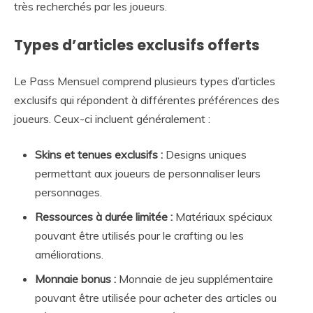
très recherchés par les joueurs.
Types d’articles exclusifs offerts
Le Pass Mensuel comprend plusieurs types d’articles
exclusifs qui répondent à différentes préférences des
joueurs. Ceux-ci incluent généralement :
Skins et tenues exclusifs :
Designs uniques
permettant aux joueurs de personnaliser leurs
personnages.
Ressources à durée limitée :
Matériaux spéciaux
pouvant être utilisés pour le crafting ou les
améliorations.
Monnaie bonus :
Monnaie de jeu supplémentaire
pouvant être utilisée pour acheter des articles ou