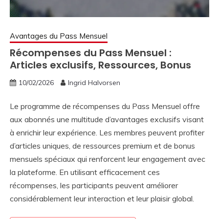
Avantages du Pass Mensuel
Récompenses du Pass Mensuel :
Articles exclusifs, Ressources, Bonus
10/02/2026
Ingrid Halvorsen
Le programme de récompenses du Pass Mensuel offre
aux abonnés une multitude d’avantages exclusifs visant
à enrichir leur expérience. Les membres peuvent profiter
d’articles uniques, de ressources premium et de bonus
mensuels spéciaux qui renforcent leur engagement avec
la plateforme. En utilisant efficacement ces
récompenses, les participants peuvent améliorer
considérablement leur interaction et leur plaisir global.