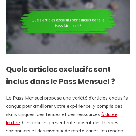
Quels articles exclusifs sont
inclus dans le Pass Mensuel ?
Le Pass Mensuel propose une variété d’articles exclusifs
conçus pour améliorer votre expérience, y compris des
skins uniques, des tenues et des ressources
à durée
limitée
. Ces articles présentent souvent des thèmes
saisonniers et des niveaux de rareté variés, les rendant