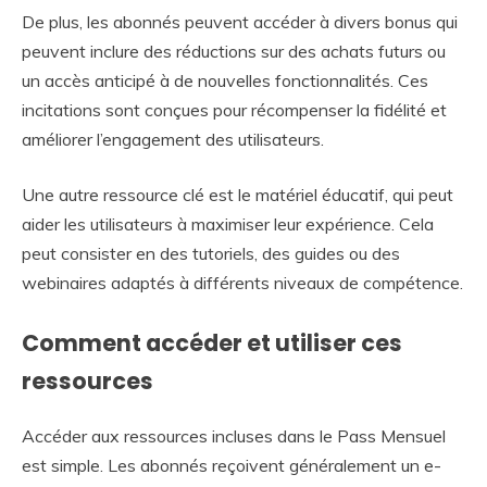
De plus, les abonnés peuvent accéder à divers bonus qui
peuvent inclure des réductions sur des achats futurs ou
un accès anticipé à de nouvelles fonctionnalités. Ces
incitations sont conçues pour récompenser la fidélité et
améliorer l’engagement des utilisateurs.
Une autre ressource clé est le matériel éducatif, qui peut
aider les utilisateurs à maximiser leur expérience. Cela
peut consister en des tutoriels, des guides ou des
webinaires adaptés à différents niveaux de compétence.
Comment accéder et utiliser ces
ressources
Accéder aux ressources incluses dans le Pass Mensuel
est simple. Les abonnés reçoivent généralement un e-