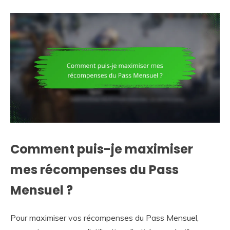
Comment puis-je maximiser
mes récompenses du Pass
Mensuel ?
Pour maximiser vos récompenses du Pass Mensuel,