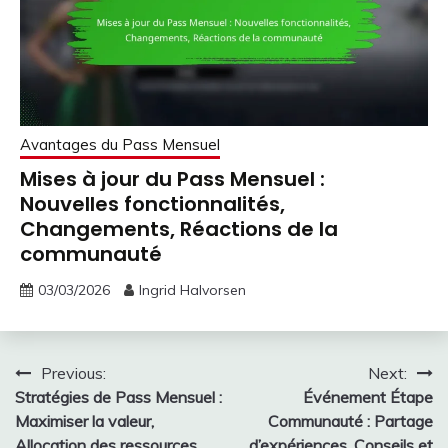
Avantages du Pass Mensuel
Mises à jour du Pass Mensuel :
Nouvelles fonctionnalités,
Changements, Réactions de la
communauté
03/03/2026
Ingrid Halvorsen
Post
Previous:
Next:
Stratégies de Pass Mensuel :
Événement Étape
navigation
Maximiser la valeur,
Communauté : Partage
Allocation des ressources,
d’expériences, Conseils et